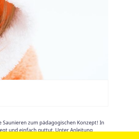
che Saunieren zum pädagogischen Konzept! In
egt und einfach guttut. Unter Anleitung
llig und angepasst an das individuelle