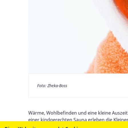
Foto: Zheka-Boss
Wärme, Wohlbefinden und eine kleine Auszeit
einer kindgerechten Sauna erleben die Kleine
geschulter Fachkräfte werden kurze Saunagäng