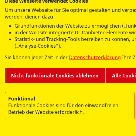
Diese Webseite verwendet Cookies
Wohlgefühl jedes Kindes.
Um unsere Webseite für Sie optimal gestalten und verbe
werden, dienen dazu
Warum Sauna in der Kita? Weil sie nicht nur
Grundfunktionen der Website zu ermöglichen („funk
Tobetag sorgt die Wärme für Entspannung und 
in der Website integrierte Drittanbieter-Elemente 
Statistik- und Tracking-Tools betreiben zu können,
Unsere Sauna-Angebote sind sicher, kindgerec
(„Analyse-Cookies“).
erlebbar – mit Spaß, Spiel und viel Wohlgefühl
Sie können jeder Zeit in der
Datenschutzerklärung
Ihre 
Neugierig? Sprechen Sie uns an – wir freuen u
Nicht funktionale Cookies ablehnen
Alle Cook
Funktional
Funktionale Cookies sind für den einwandfreien
Betrieb der Website erforderlich.
© 2026 ASB Kinder- und Jugendhilfe Berlin GmbH
Impressum
Datenschutz
Sitemap
Links
K