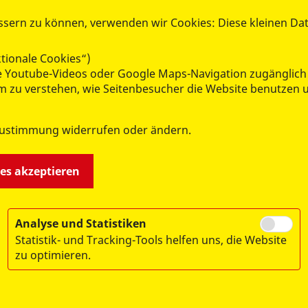
ssern zu können, verwenden wir Cookies: Diese kleinen Da
 das Körperbewusstsein fördert, sondern auch hilft, zur R
tionale Cookies“)
stärkt nebenbei die Abwehrkräfte – gerade in der kühlen J
wie Youtube-Videos oder Google Maps-Navigation zugänglich
 um zu verstehen, wie Seitenbesucher die Website benutze
ht und eingebettet in ein ganzheitliches Gesundheitskonzep
.
Zustimmung widerrufen oder ändern.
ns auf kleine Sauna-Fans!
ies akzeptieren
Analyse und Statistiken
Statistik- und Tracking-Tools helfen uns, die Website
zu optimieren.
ontakt