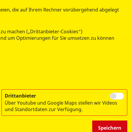
teien, die auf Ihrem Rechner vorübergehend abgelegt
uhe zu kommen. Nach einem aufregenden
ahreszeit ein echter Pluspunkt!
 zu machen („Drittanbieter-Cookies“)
n und um Optimierungen für Sie umsetzen zu können
t. So wird Wellness schon für die Kleinsten
Drittanbieter
Über Youtube und Google Maps stellen wir Videos
und Standortdaten zur Verfügung.
Speichern