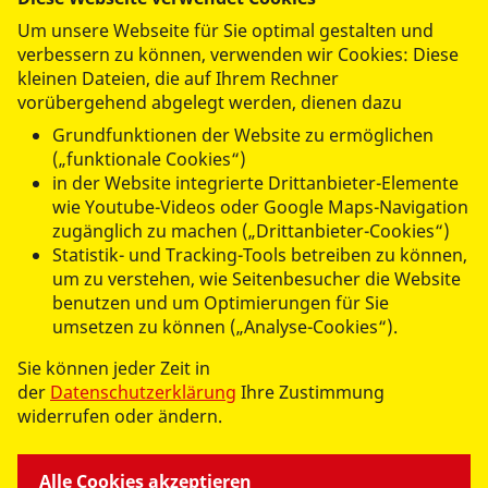
Um unsere Webseite für Sie optimal gestalten und
verbessern zu können, verwenden wir Cookies: Diese
kleinen Dateien, die auf Ihrem Rechner
Hugenottenhofkita
vorübergehend abgelegt werden, dienen dazu
Grundfunktionen der Website zu ermöglichen
Mit Spiel, Spaß und Bewegung
(„funktionale Cookies“)
in der Website integrierte Drittanbieter-Elemente
wie Youtube-Videos oder Google Maps-Navigation
Mehr lesen
zugänglich zu machen („Drittanbieter-Cookies“)
Statistik- und Tracking-Tools betreiben zu können,
um zu verstehen, wie Seitenbesucher die Website
benutzen und um Optimierungen für Sie
umsetzen zu können („Analyse-Cookies“).
Sie können jeder Zeit in
der
Datenschutzerklärung
Ihre Zustimmung
widerrufen oder ändern.
datenschutzkonform mit
Shariff
Alle Cookies akzeptieren