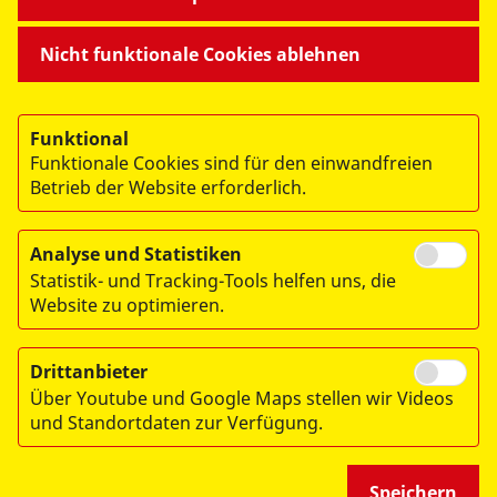
Nicht funktionale Cookies ablehnen
Funktional
Funktionale Cookies sind für den einwandfreien
Betrieb der Website erforderlich.
© 2026 ASB Kinder- und Jugendhilfe Berlin GmbH
Impressum
Analyse und Statistiken
Datenschutz
Statistik- und Tracking-Tools helfen uns, die
Sitemap
Website zu optimieren.
Links
Drittanbieter
Kontakt
Über Youtube und Google Maps stellen wir Videos
und Standortdaten zur Verfügung.
Speichern